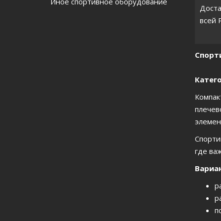
Иное спортивное оборудование
Доста
всей 
Спорти
Катего
Компак
плечев
элемен
Спорти
где ва
Вариа
р
р
п