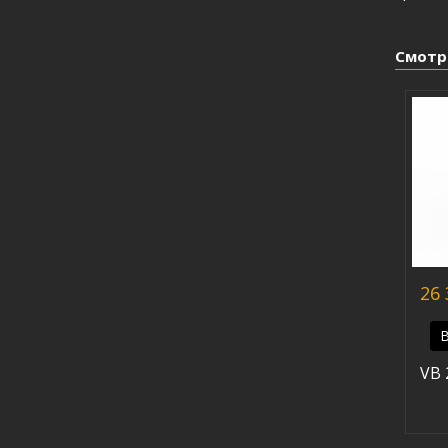
Смотр
26 
В
VB 