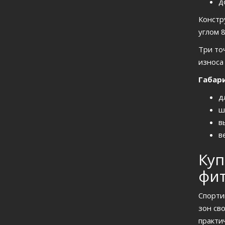
д
Констр
углом 
Три то
износа
Габар
д
ш
в
в
Куп
фит
Спорти
зон св
практи