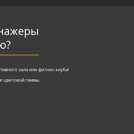
енажеры
ю?
ивного зала или фитнес-клуба!
ре цветовой гаммы.