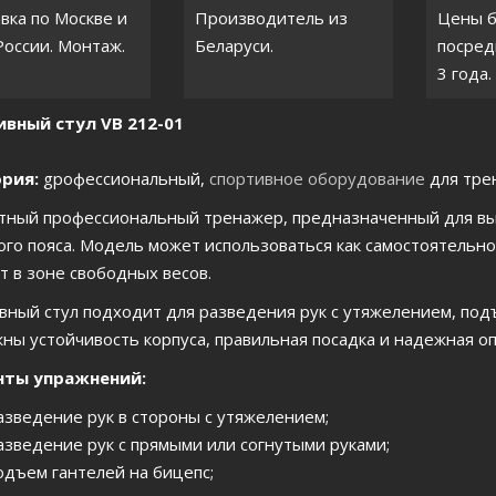
вка по Москве и
Производитель из
Цены 
России. Монтаж.
Беларуси.
посред
3 года.
вный стул VB 212-01
рия:
gрофессиональный,
спортивное оборудование
для тре
тный профессиональный тренажер, предназначенный для вы
ого пояса. Модель может использоваться как самостоятельн
т в зоне свободных весов.
вный стул подходит для разведения рук с утяжелением, под
жны устойчивость корпуса, правильная посадка и надежная оп
нты упражнений:
азведение рук в стороны с утяжелением;
азведение рук с прямыми или согнутыми руками;
одъем гантелей на бицепс;