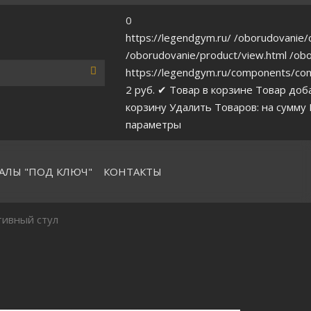
0
https://legendgym.ru/
/oborudovanie/c
/oborudovanie/product/view.html
/obo
https://legendgym.ru/components/com
2
руб.
✔ Товар в корзине
Товар доб
корзину
Удалить
Товаров:
на сумму
параметры
АЛЫ "ПОД КЛЮЧ"
КОНТАКТЫ
тивный стул