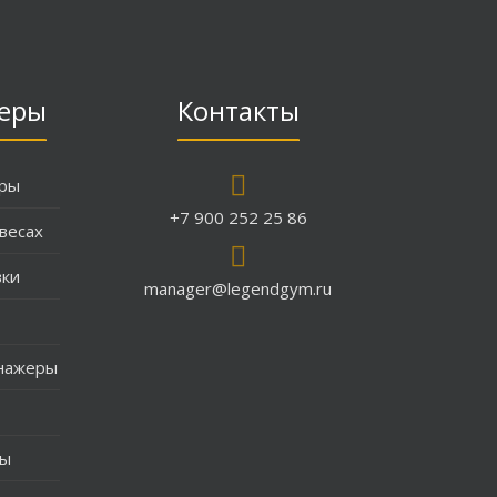
еры
Контакты
еры
+7 900 252 25 86
весах
вки
manager@legendgym.ru
нажеры
ры