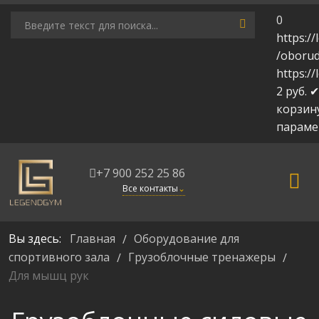
0
https:/
/oborud
https:/
2
руб.
✔
корзин
парам
+7 900 252 25 86
Все контакты
⌄
Вы здесь:
Главная
Оборудование для
/
спортивного зала
Грузоблочные тренажеры
/
/
Для мышц рук