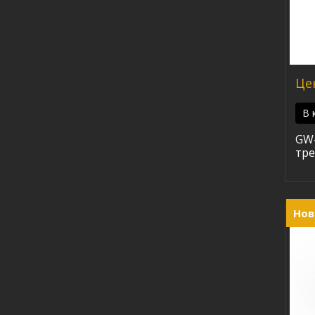
Це
В 
GW-
тр
Нов