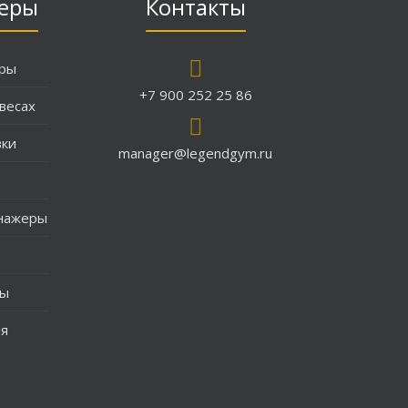
еры
Контакты
еры
+7 900 252 25 86
весах
вки
manager@legendgym.ru
нажеры
ры
ия