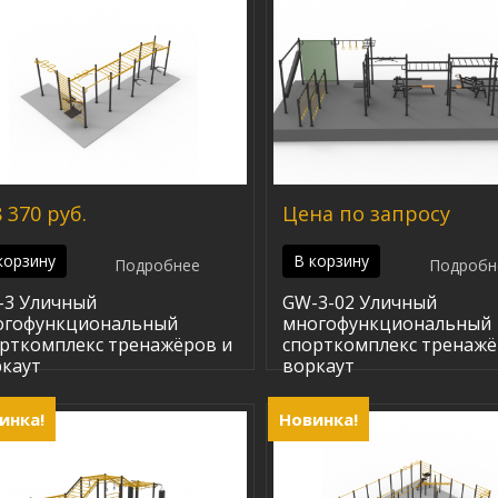
 370 руб.
Цена по запросу
корзину
В корзину
Подробнее
Подробн
-3 Уличный
GW-3-02 Уличный
огофункциональный
многофункциональный
рткомплекс тренажёров и
спорткомплекс тренажё
каут
воркаут
инка!
Новинка!