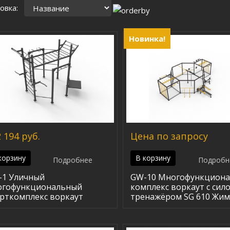
овка:
Новинка!
 194 руб.
Цена по запросу
корзину
В корзину
Подробнее
Подробн
-1 Уличный
GW-10 Многофункцион
огофункциональный
комплекс воркаут с сил
рткомплекс воркаут
тренажёром SG 610 Жим