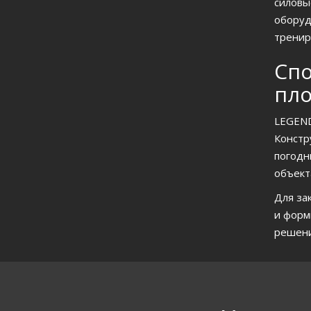
силовы
оборуд
тренир
Спо
пл
LEGEND
Констр
погодн
объект
Для за
и форм
решени