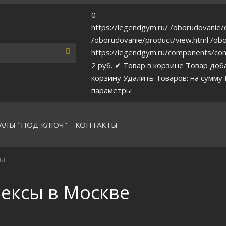
0
https://legendgym.ru/
/oborudovanie/c
/oborudovanie/product/view.html
/obo
https://legendgym.ru/components/com
2
руб.
✔ Товар в корзине
Товар доб
корзину
Удалить
Товаров:
на сумму
параметры
АЛЫ "ПОД КЛЮЧ"
КОНТАКТЫ
сы
ексы в Москве