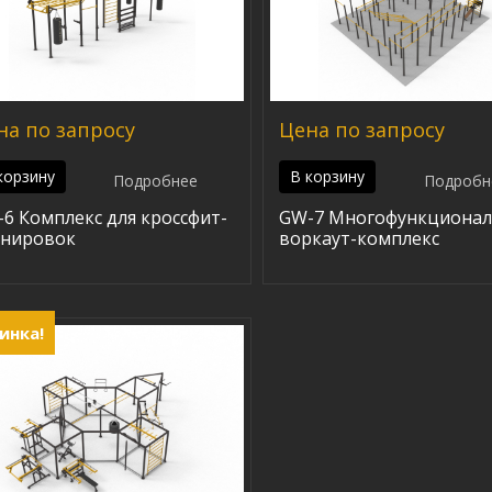
на по запросу
Цена по запросу
корзину
В корзину
Подробнее
Подробн
6 Комплекс для кроссфит-
GW-7 Многофункциона
енировок
воркаут-комплекс
инка!