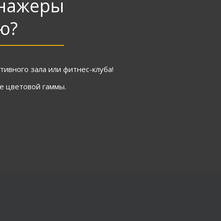
енажеры
ю?
ивного зала или фитнес-клуба!
ре цветовой гаммы.