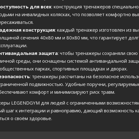
оступность для всех
: конструкция тренажеров специально
юдьми на инвалидных колясках, что позволяет комфортно в
ересаживаться.
адежная конструкция
: каждый тренажер изготовлен из вы
олщиной сечения 40х80 мм и 80х80 мм, что гарантирует дол
ксплуатации.
нтивандальная защита
: чтобы тренажеры сохраняли свою
личной среды, они оснащены системой антивандальной защи
 общественных парках, спортивных площадках и дворах.
езопасность
: тренажеры рассчитаны на безопасное использ
граниченной подвижностью. Удобные поручни, регулируемые
беспечивают комфорт и минимизируют риск травм.
еры LEGENDGYM для людей с ограниченными возможностями
ый шаг к интеграции и равноправию, дающий возможность к
ться о своём здоровье.