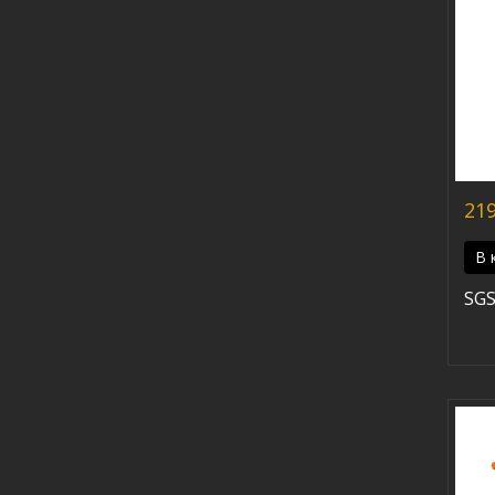
219
В 
SGS