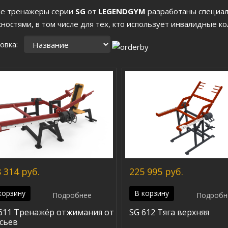
е тренажеры серии
SG
от
LEGENDGYM
разработаны специал
ностями, в том числе для тех, кто использует инвалидные ко
овка:
 314 руб.
225 995 руб.
корзину
В корзину
Подробнее
Подробн
611 Тренажёр отжимания от
SG 612 Тяга верхняя
сьев