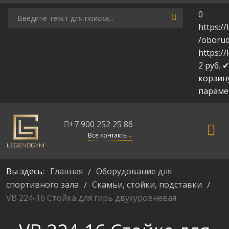
0
https:/
/oborud
https:/
2
руб.
✔
корзин
парам
+7 900 252 25 86
Все контакты
⌄
Вы здесь:
Главная
Оборудование для
/
спортивного зала
Скамьи, стойки, подставки
/
/
VB 224-16 Стойка для гирь двухуровневая