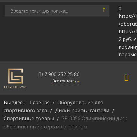
0
https:/
/oborud
https:/
2
руб.
✔
корзин
парам
+7 900 252 25 86
Все контакты
⌄
Вы здесь:
Главная
Оборудование для
/
спортивного зала
Диски, грифы, гантели
/
/
Спортивные товары
SP-0356 Олимпийский диск
/
обрезиненный с серым логотипом