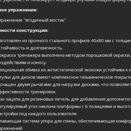
ное упражнение:
пражнение "ягодичный мостик"
нности конструкции:
зготовлен из прочного стального профиля 40х80 мм с толщин
стойчивость и долговечность.
окраска тренажера выполнена методом порошковой окраски,
оздействиям и износу.
пециальная обивка из антистатической экокожи устойчива к и
тулки для дисков имеют комплексное гальваническое покрытие
снащен двумя рычагами для нагрузки дисками, что позволяе
ффективности тренировок.
ри зацепа для резиновых петель для добавления дополнител
егулируемый угол наклона платформы с 6 позициями и высот
астройки под каждого пользователя.
лавающая система упора для спины, обеспечивающая комфор
пражнений.