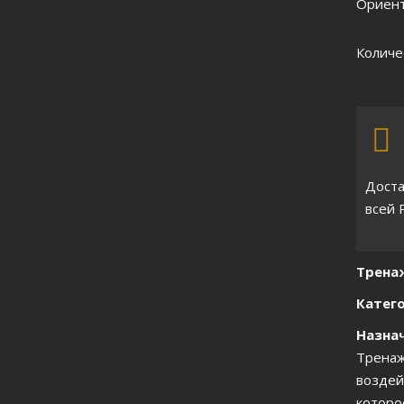
Ориент
Количе
Доста
всей 
Трена
Катего
Назнач
Тренаж
воздей
которо