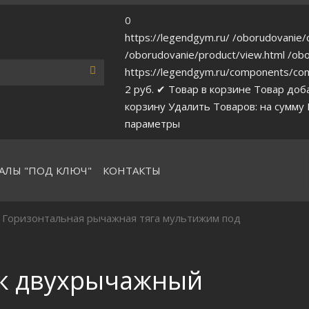
0
https://legendgym.ru/
/oborudovanie/c
/oborudovanie/product/view.html
/obo
https://legendgym.ru/components/com
2
руб.
✔ Товар в корзине
Товар доб
корзину
Удалить
Товаров:
на сумму
параметры
АЛЫ "ПОД КЛЮЧ"
КОНТАКТЫ
 Горизонтальная рычажная тяга мультижим под
ик двухрычажный