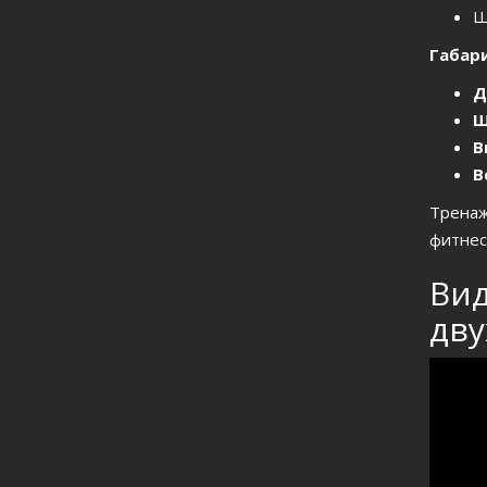
Ш
Габар
Д
Ш
В
В
Тренаж
фитнес
Вид
дв