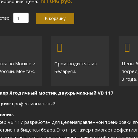
191 046 руб.
ировочная цена:
ство:
вка по Москве и
Производитель из
Цены 
России. Монтаж.
Беларуси.
посред
3 года.
жер Ягодичный мостик двухрычажный VB 117
рия:
профессиональный.
ение:
ер VB 117 разработан для целенаправленной тренировки я
ствие на бицепсы бедра. Этот тренажер помогает эффективн
е укрепляет и тонизирует ягодицы, улучшая общую форму ни