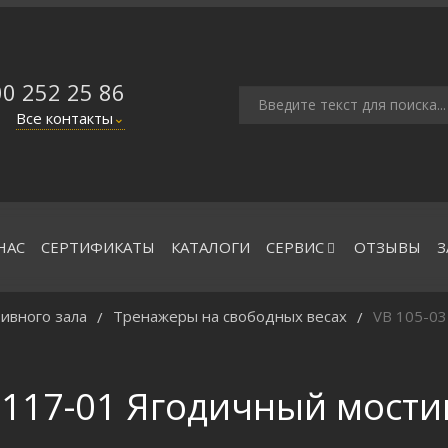
00 252 25 86
Все контакты
⌄
НАС
СЕРТИФИКАТЫ
КАТАЛОГИ
СЕРВИС
ОТЗЫВЫ
З
ивного зала
Тренажеры на свободных весах
VB 105-03
/
/
 117-01 Ягодичный мост