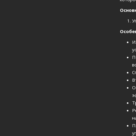
Основ
У
Особе
И
у
П
в
С
В
О
э
Т
Р
н
П
у