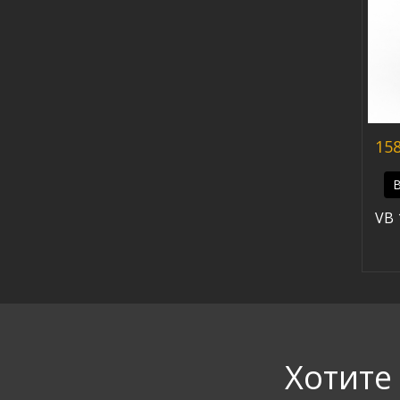
158
В
VB 
Хотите