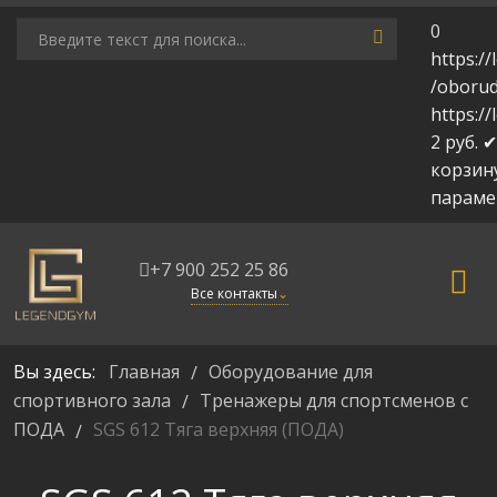
0
https:/
/oborud
https:/
2
руб.
✔
корзин
парам
+7 900 252 25 86
Все контакты
⌄
Вы здесь:
Главная
Оборудование для
/
спортивного зала
Тренажеры для спортсменов с
/
ПОДА
SGS 612 Тяга верхняя (ПОДА)
/